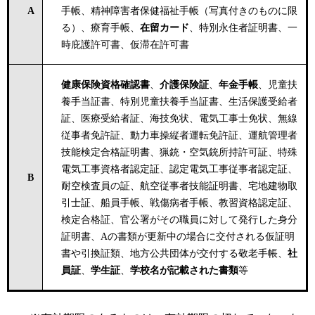
A
手帳、精神障害者保健福祉手帳（写真付きのものに限
る）、療育手帳、
在留カード
、特別永住者証明書、一
時庇護許可書、仮滞在許可書
健康保険資格確認書
、
介護保険証
、
年金手帳
、児童扶
養手当証書、特別児童扶養手当証書、生活保護受給者
証、医療受給者証、海技免状、電気工事士免状、無線
従事者免許証、動力車操縦者運転免許証、運航管理者
技能検定合格証明書、猟銃・空気銃所持許可証、特殊
電気工事資格者認定証、認定電気工事従事者認定証、
B
耐空検査員の証、航空従事者技能証明書、宅地建物取
引士証、船員手帳、戦傷病者手帳、教習資格認定証、
検定合格証、官公署がその職員に対して発行した身分
証明書、Aの書類が更新中の場合に交付される仮証明
書や引換証類、地方公共団体が交付する敬老手帳、
社
員証
、
学生証
、
学校名が記載された書類
等