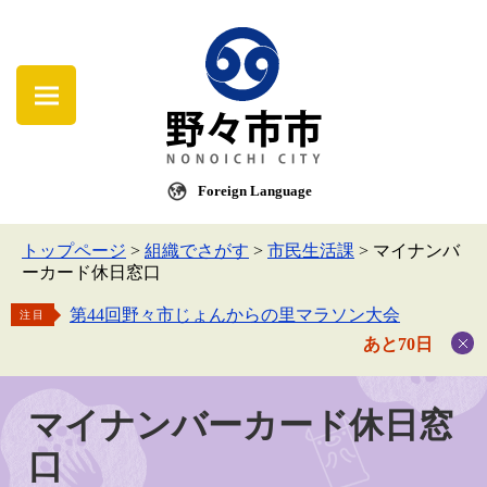
Foreign Language
トップページ
>
組織でさがす
>
市民生活課
>
マイナンバ
ーカード休日窓口
第44回野々市じょんからの里マラソン大会
注目
あと70日
マイナンバーカード休日窓
口