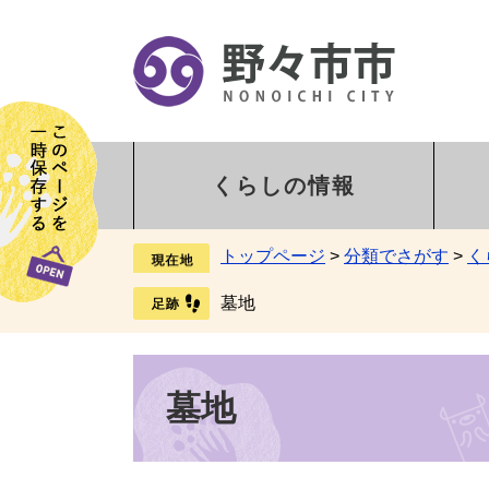
くらしの情報
トップページ
>
分類でさがす
>
く
墓地
墓地