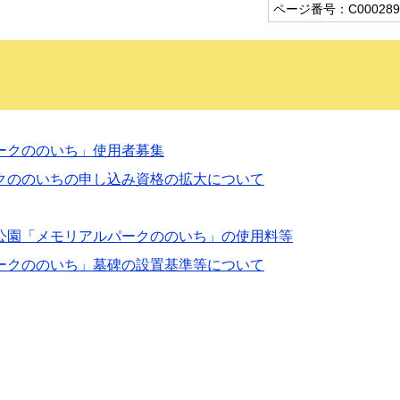
ページ番号：C000289
ークののいち」使用者募集
クののいちの申し込み資格の拡大について
公園「メモリアルパークののいち」の使用料等
ークののいち」墓碑の設置基準等について