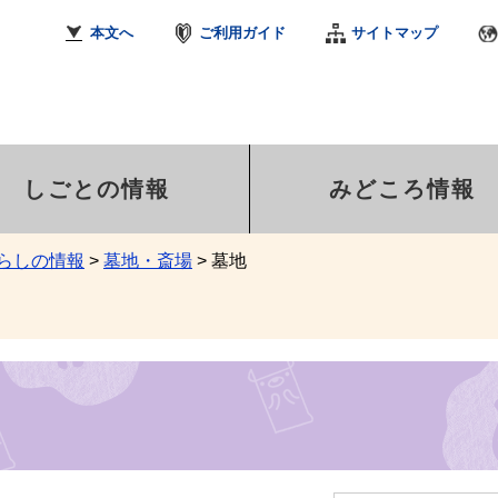
本文へ
ご利用ガイド
サイトマップ
しごとの情報
みどころ情報
らしの情報
>
墓地・斎場
>
墓地