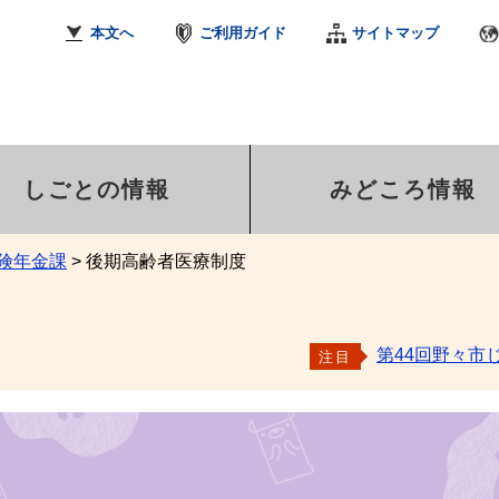
本文へ
ご利用ガイド
サイトマップ
しごとの情報
みどころ情報
険年金課
>
後期高齢者医療制度
第44回野々市
注目