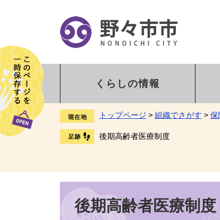
くらしの情報
トップページ
>
組織でさがす
>
保
後期高齢者医療制度
後期高齢者医療制度