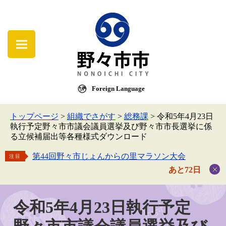
Foreign Language
トップページ
>
組織でさがす
>
総務課
>
令和5年4月23日
執行予定野々市市議会議員選挙及び野々市市長選挙に係
る立候補届出等各種様式ダウンロード
第44回野々市じょんからの里マラソン大会
注目
あと72日
令和5年4月23日執行予定