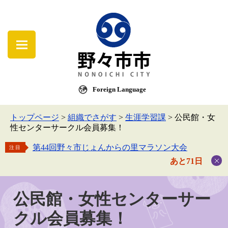
Foreign Language
トップページ
>
組織でさがす
>
生涯学習課
>
公民館・女
性センターサークル会員募集！
第44回野々市じょんからの里マラソン大会
注目
あと71日
公民館・女性センターサー
クル会員募集！