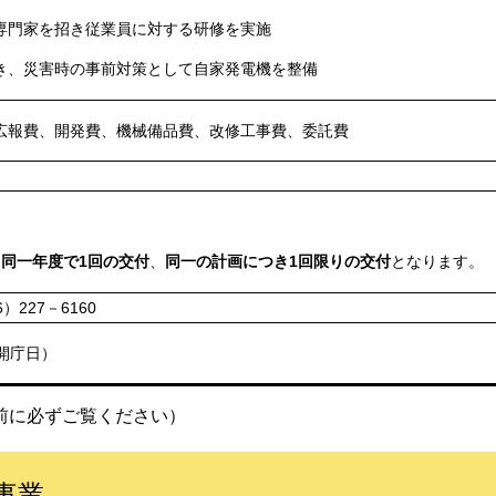
専門家を招き従業員に対する研修を実施
き、災害時の事前対策として自家発電機を整備
広報費、開発費、機械備品費、改修工事費、委託費
き同一年度で1回の交付
、
同一の計画につき1回限りの交付
となります。
227－6160
開庁日）
前に必ずご覧ください）
等設置事業