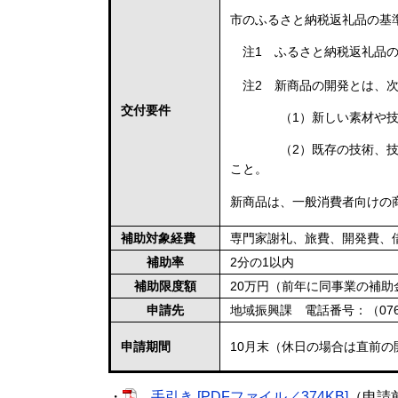
市のふるさと納税返礼品の基
注1 ふるさと納税返礼品の
注2 新商品の開発とは、次
交付要件
（1）新しい素材や技術、
（2）既存の技術、技法を
こと。
新商品は、一般消費者向けの
補助対象経費
専門家謝礼、旅費、開発費、
補助率
2分の1以内
補助限度額
20万円（前年に同事業の補助
申請先
地域振興課 電話番号：（076）
申請期間
10月末（休日の場合は直前の
・
手引き [PDFファイル／374KB]
（申請