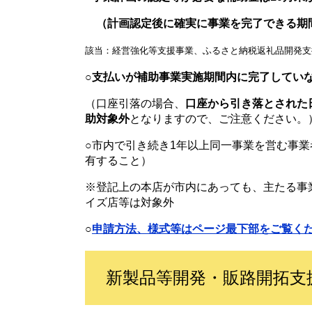
（計画認定後に確実に事業を完了できる期
該当：経営強化等支援事業、ふるさと納税返礼品開発支
○支払いが補助事業実施期間内に完了してい
（口座引落の場合、
口座から引き落とされた
助対象外
となりますので、ご注意ください。
○市内で引き続き1年以上同一事業を営む事
有すること）
※登記上の本店が市内にあっても、主たる事
イズ店等は対象外
○
申請方法、様式等はページ最下部をご覧く
新製品等開発・販路開拓