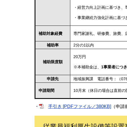
・経営力向上計画に基づき、
・事業継続力強化計画に基づ
補助対象経費
専門家謝礼、研修費、旅費、
補助率
2分の1以内
20万円
補助限度額
※本補助金は、
1事業者につ
申請先
地域振興課 電話番号：（076）
申請期間
10月末（休日の場合は直前の
・
手引き [PDFファイル／380KB]
（申請
従業員福利厚生設備