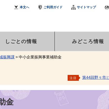
本文へ
ご利用ガイド
サイトマップ
しごとの情報
みどころ情報
域振興課
>
中小企業振興事業補助金
第44回野々市
注目
助金