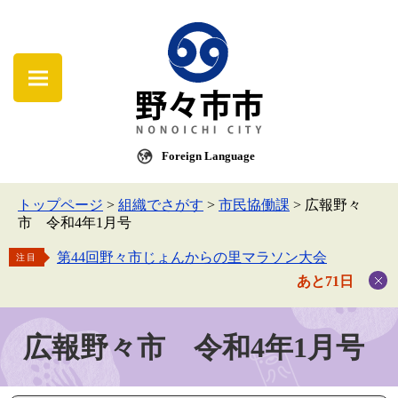
Foreign Language
トップページ
>
組織でさがす
>
市民協働課
>
広報野々
市 令和4年1月号
第44回野々市じょんからの里マラソン大会
注目
あと71日
広報野々市 令和4年1月号