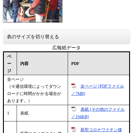
表のサイズを切り替える
広報紙データ
ペ
ー
内容
PDF
ジ
全ページ
全ページ [PDFファイル
（※通信環境によってダウン
ロードに時間がかかる場合が
／7MB]
あります。）
表紙 [その他のファイル
1
表紙
／194KB]
新型コロナワクチン接