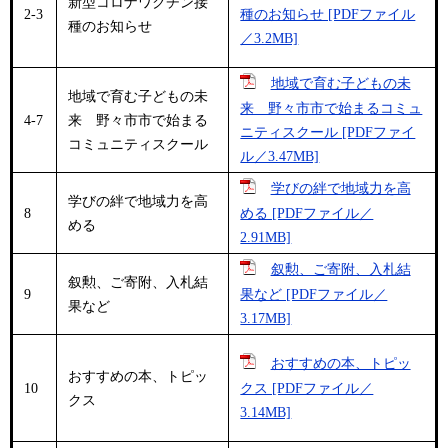
新型コロナワクチン接
2-3
種のお知らせ [PDFファイル
種のお知らせ
／3.2MB]
地域で育む子どもの未
地域で育む子どもの未
来 野々市市で始まるコミュ
4-7
来 野々市市で始まる
ニティスクール [PDFファイ
コミュニティスクール
ル／3.47MB]
学びの絆で地域力を高
学びの絆で地域力を高
8
める [PDFファイル／
める
2.91MB]
叙勲、ご寄附、入札結
叙勲、ご寄附、入札結
9
果など [PDFファイル／
果など
3.17MB]
おすすめの本、トピッ
おすすめの本、トピッ
10
クス [PDFファイル／
クス
3.14MB]