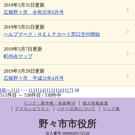
2019年5月31日更新
広報野々市 令和元年6月号
2019年5月21日更新
ヘルプマーク・ＨＥＬＰカード窓口交付開始
2019年5月7日更新
町内会マップ
2019年3月29日更新
広報野々市 平成31年4月号
[
前へ
] [
1
] ･･･ [
13
] [
14
] [
15
] [
16
] [
17
] 18
511件目 ～ 538件目 / 538件中
リンク・著作権・免責事項
個人情報保護
アクセシビリティ
バナー広告について
リンク集
野々市市役所
法人番号 5000020172120