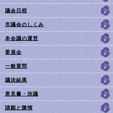
議会日程
市議会のしくみ
本会議の運営
委員会
一般質問
議決結果
意見書・決議
請願と陳情