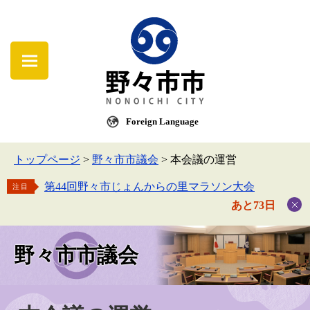
Foreign Language
トップページ
>
野々市市議会
>
本会議の運営
第44回野々市じょんからの里マラソン大会
注目
あと73日
野々市市議会