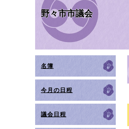
野々市市議会
名簿
今月の日程
議会日程