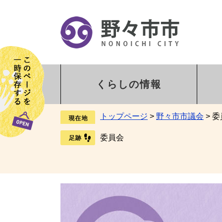
くらしの情報
トップページ
>
野々市市議会
>
委
委員会