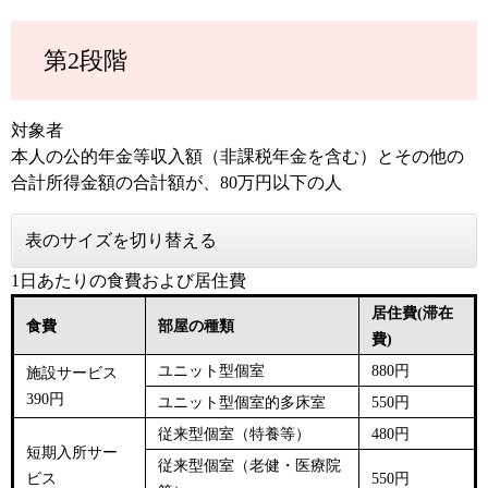
第2段階
対象者
本人の公的年金等収入額（非課税年金を含む）とその他の
合計所得金額の合計額が、80万円以下の人
表のサイズを切り替える
1日あたりの食費および居住費
居住費(滞在
食費
部屋の種類
費)
ユニット型個室
880円
施設サービス
390円
ユニット型個室的多床室
550円
従来型個室（
特養等​
）
480円
短期入所サー
従来型個室（
老健・医療院
ビス
550円