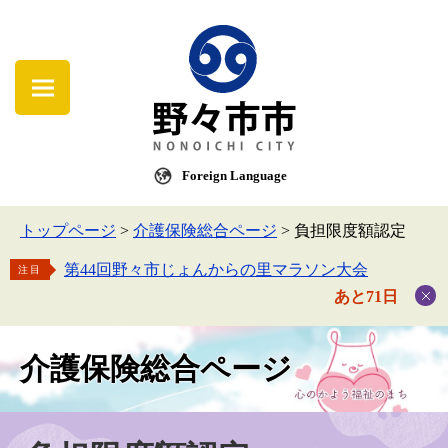
Foreign Language
トップページ
>
介護保険総合ページ
>
負担限度額認定
第44回野々市じょんからの里マラソン大会
注目
あと71日
介護保険総合ページ