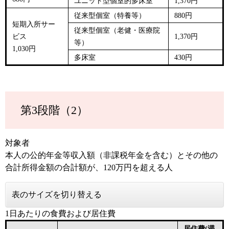
ユニット型個室的多床室
1,370円
従来型個室（
特養等​
）
880円
短期入所サー
従来型個室（
老健・医療院
ビス
1,370円
等​
）
1,030円
多床室
430円
第3段階（2）
対象者
本人の公的年金等収入額（非課税年金を含む）とその他の
合計所得金額の合計額が、120万円を超える人
表のサイズを切り替える
1日あたりの食費および居住費
居住費(滞