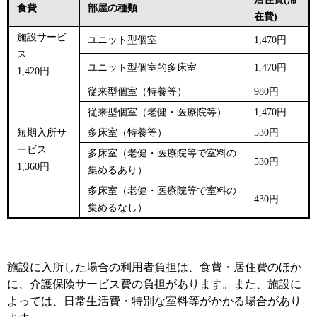
食費
部屋の種類
在費)
施設サービ
ユニット型個室
1,470円
ス
ユニット型個室的多床室
1,470​
円
1,420円
従来型個室（
特養等​
）
980円
従来型個室（
老健・医療院等​
）
1,470​
円
短期入所サ
多床室（特養等）
530円
ービス
多床室（老健・医療院等で室料の
530円
1,360円
集めるあり）
多床室（老健・医療院等で室料の
430円
集めるなし）
施設に入所した場合の利用者負担は、食費・居住費のほか
に、介護保険サービス費の負担があります。また、施設に
よっては、日常生活費・特別な室料等がかかる場合があり