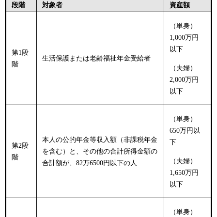
段階
対象者
資産額
（単身）
1,000万円
以下
第
1段
生活保護または老齢福祉年金受給者
階
（夫婦）
2,000万円
以下
（単身）
650万円以
本人の公的年金等収入額（非課税年金
下
第2段
を含む）と、その他の合計所得金額の
階
（夫婦）
合計額が、82万6500円以下の人
1,650万円
以下
（単身）