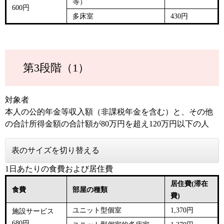
等​
）
600円
多床室
430円
第3段階（1）
対象者
本人の公的年金等収入額（非課税年金を含む）と、その他
の合計所得金額の合計額が80万円を超え120万円以下の人
表のサイズを切り替える
1日あたりの食費および居住費
居住費(滞在
食費
部屋の種類
費)
ユニット型個室
1,370円
施設サービス
680円