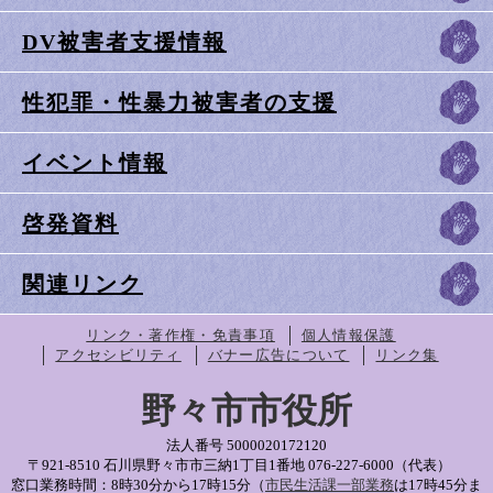
DV被害者支援情報
性犯罪・性暴力被害者の支援
イベント情報
啓発資料
関連リンク
リンク・著作権・免責事項
個人情報保護
アクセシビリティ
バナー広告について
リンク集
野々市市役所
法人番号 5000020172120
〒921-8510 石川県野々市市三納1丁目1番地
076-227-6000（代表）
窓口業務時間：8時30分から17時15分（
市民生活課一部業務
は17時45分ま