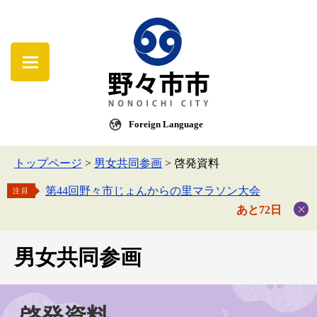
Foreign Language
トップページ
>
男女共同参画
>
啓発資料
第44回野々市じょんからの里マラソン大会
注目
あと72日
男女共同参画
啓発資料