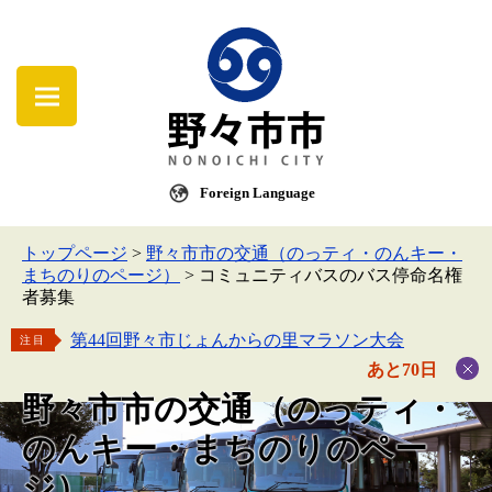
Foreign Language
トップページ
>
野々市市の交通（のっティ・のんキー・
まちのりのページ）
>
コミュニティバスのバス停命名権
者募集
第44回野々市じょんからの里マラソン大会
注目
あと70日
野々市市の交通（のっティ・
のんキー・まちのりのペー
ジ）