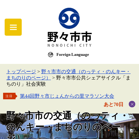
Foreign Language
トップページ
>
野々市市の交通（のっティ・のんキー・
まちのりのページ）
>
野々市市公共シェアサイクル「ま
ちのり」社会実験
第44回野々市じょんからの里マラソン大会
注目
あと70日
野々市市の交通（のっティ・
のんキー・まちのりのペー
ジ）