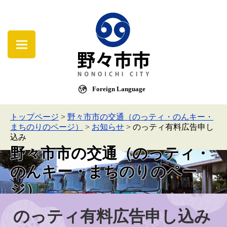
Foreign Language
トップページ
>
野々市市の交通（のっティ・のんキー・
まちのりのページ）
>
お知らせ
>
のっティ有料広告申し
込み
野々市市の交通（のっティ・
のんキー・まちのりのペー
ジ）
のっティ有料広告申し込み