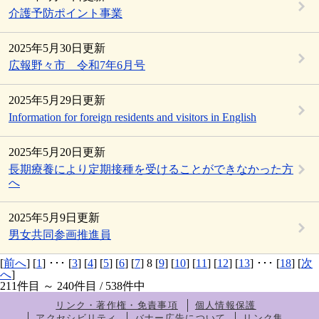
介護予防ポイント事業
2025年5月30日更新
広報野々市 令和7年6月号
2025年5月29日更新
Information for foreign residents and visitors in English
2025年5月20日更新
長期療養により定期接種を受けることができなかった方
へ
2025年5月9日更新
男女共同参画推進員
[
前へ
] [
1
] ･･･ [
3
] [
4
] [
5
] [
6
] [
7
] 8 [
9
] [
10
] [
11
] [
12
] [
13
] ･･･ [
18
] [
次
へ
]
211件目 ～ 240件目 / 538件中
リンク・著作権・免責事項
個人情報保護
アクセシビリティ
バナー広告について
リンク集