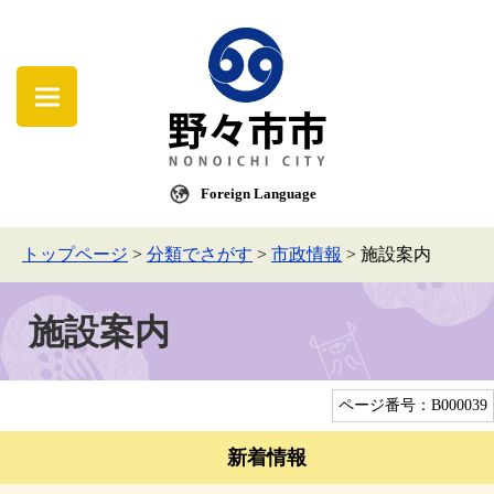
Foreign Language
トップページ
>
分類でさがす
>
市政情報
>
施設案内
施設案内
ページ番号：B000039
新着情報