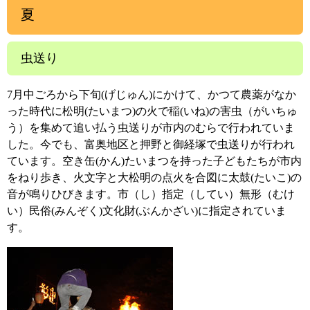
夏
虫送り
7月中ごろから下旬(げじゅん)にかけて、かつて農薬がなか
った時代に松明(たいまつ)の火で稲(いね)の害虫（がいちゅ
う）を集めて追い払う虫送りが市内のむらで行われていま
した。今でも、富奥地区と押野と御経塚で虫送りが行われ
ています。空き缶(かん)たいまつを持った子どもたちが市内
をねり歩き、火文字と大松明の点火を合図に太鼓(たいこ)の
音が鳴りひびきます。市（し）指定（してい）無形（むけ
い）民俗(みんぞく)文化財(ぶんかざい)に指定されていま
す。