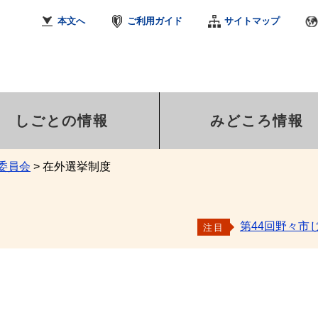
本文へ
ご利用ガイド
サイトマップ
しごとの情報
みどころ情報
委員会
>
在外選挙制度
第44回野々市
注目