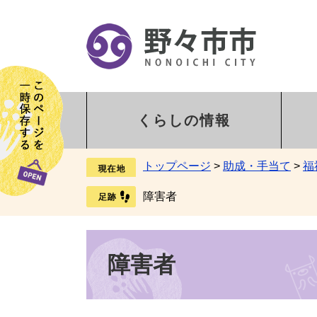
くらしの情報
トップページ
>
助成・手当て
>
福
障害者
障害者