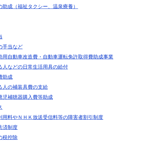
の助成（福祉タクシー、温泉療養）
当
の手当など
助用自動車改造費・自動車運転免許取得費助成事業
る人などの日常生活用具の給付
費助成
る人の補装具費の支給
聴児補聴器購入費等助成
ス
利用料やＮＨＫ放送受信料等の障害者割引制度
共済制度
の税控除