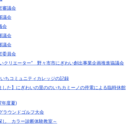
営審議会
審議会
議会
審議会
審議会
営委員会
わいクリエーター” 野々市市にぎわい創出事業企画推進協議会
のいちコミュニティカレッジの記録
ました】にぎわいの里ののいちカミーノの停電による臨時休館
7年度夏)
区グラウンドゴルフ大会
探し カラー診断体験教室～