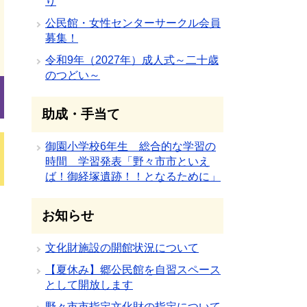
り
公民館・女性センターサークル会員
募集！
令和9年（2027年）成人式～二十歳
のつどい～
助成・手当て
御園小学校6年生 総合的な学習の
時間 学習発表「野々市市といえ
ば！御経塚遺跡！！となるために」
お知らせ
文化財施設の開館状況について
【夏休み】郷公民館を自習スペース
として開放します
野々市市指定文化財の指定について