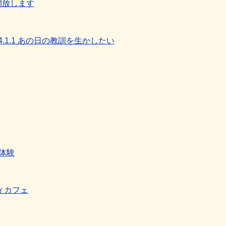
開放します
.1.1 あの日の教訓を生かしたい
体験
ィカフェ