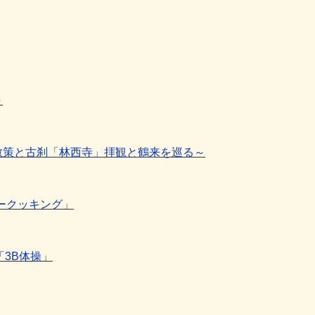
～
散策と古刹「林西寺」拝観と鶴来を巡る～
シークッキング」
「3B体操」