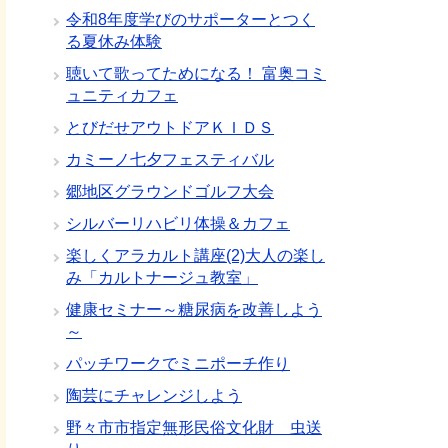
令和8年度学びのサポーターとつく
る夏休み体験
聴いて歌ってためになる！ 富奥コミ
ュニティカフェ
とびだせアウトドアＫＩＤＳ
カミーノ七夕フェスティバル
郷地区グラウンドゴルフ大会
シルバーリハビリ体操＆カフェ
楽しくアラカルト講座(2)大人の楽し
み「カルトナージュ教室」
健康セミナー～糖尿病を改善しよう
～
パッチワークでミニポーチ作り
陶芸にチャレンジしよう
野々市市指定無形民俗文化財 虫送