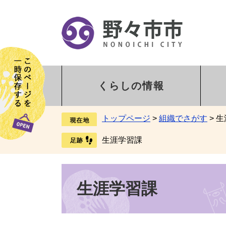
くらしの情報
トップページ
>
組織でさがす
>
生
生涯学習課
生涯学習課