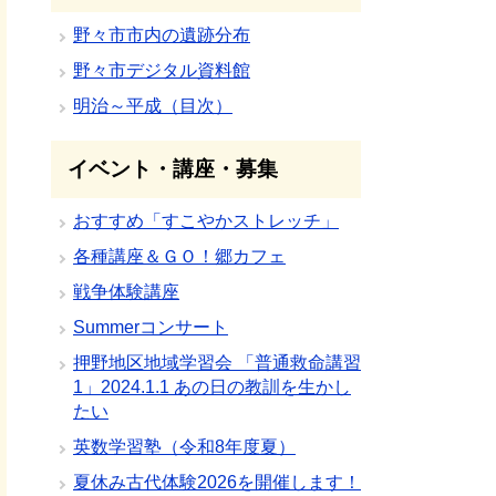
野々市市内の遺跡分布
野々市デジタル資料館
明治～平成（目次）
イベント・講座・募集
おすすめ「すこやかストレッチ」
各種講座＆ＧＯ！郷カフェ
戦争体験講座
Summerコンサート
押野地区地域学習会 「普通救命講習
1」2024.1.1 あの日の教訓を生かし
たい
英数学習塾（令和8年度夏）
夏休み古代体験2026を開催します！